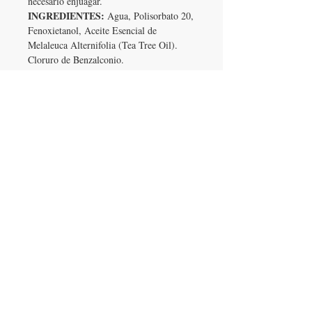
necesario enjuagar.
INGREDIENTES:
Agua, Polisorbato 20,
Fenoxietanol, Aceite Esencial de
Melaleuca Alternifolia (Tea Tree Oil).
Cloruro de Benzalconio.
PRECAUCIONES:
Manténgase fuera del
alcance de los niños. Seguir modo de
empleo. Evite el contacto con los ojos, en
caso de contacto lave con abundante agua
y consulte a su médico. Consérvese en su
envase original Protéjase de la luz solar.
CADUCIDAD:
abril 2024
Contenido Neto 280 ml
*Hasta 1000 Disparos(Sprays)
VISIT US ONLINE
www.wexhe.com